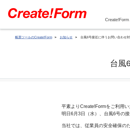
Create!Fo
帳票ツールのCreate!Form
お知らせ
台風6号接近に伴うお問い合わせ
台風
平素よりCreate!Formをご
明日6月3日（水）、台風6号の
当社では、従業員の安全確保の