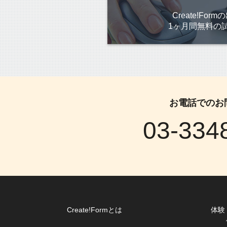
Create!Fo
1ヶ月間無料の
お電話でのお
03-334
Create!Formとは
体験