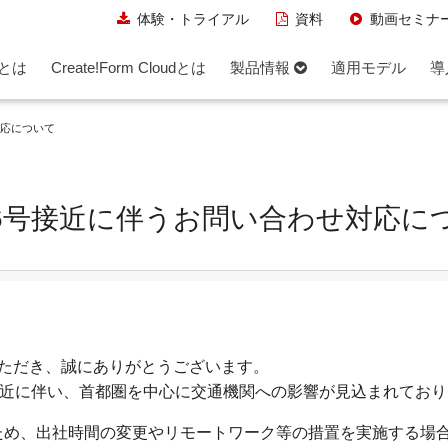
体験・トライアル
資料
動画セミナ
rmとは
Create!Form Cloudとは
製品情報
適用モデル
導
対応について
6号接近に伴うお問い合わせ対応に
利用いただき、誠にありがとうございます。
接近に伴い、首都圏を中心に交通機関への影響が見込まれてお
ため、出社時間の変更やリモートワーク等の措置を実施する場